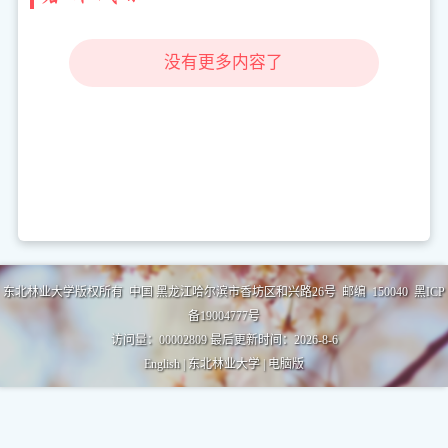
没有更多内容了
东北林业大学版权所有 中国 黑龙江哈尔滨市香坊区和兴路26号 邮编 150040 黑ICP
备19004777号
访问量：
00002809
最后更新时间：
2026
-
8
-
6
English
|
东北林业大学
|
电脑版