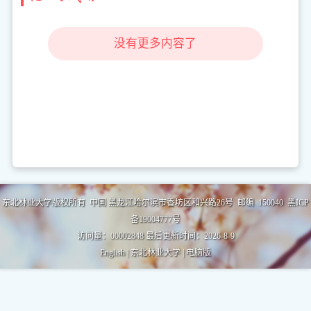
没有更多内容了
东北林业大学版权所有 中国 黑龙江哈尔滨市香坊区和兴路26号 邮编 150040 黑ICP
备19004777号
访问量：
00002848
最后更新时间：
2026
-
8
-
9
English
|
东北林业大学
|
电脑版