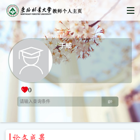
于威
0
go
论文成果