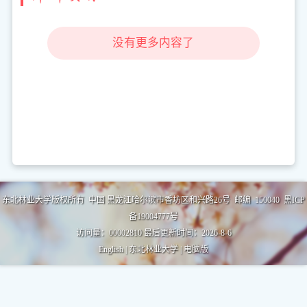
没有更多内容了
东北林业大学版权所有 中国 黑龙江哈尔滨市香坊区和兴路26号 邮编 150040 黑ICP
备19004777号
访问量：
00002810
最后更新时间：
2026
-
8
-
6
English
|
东北林业大学
|
电脑版