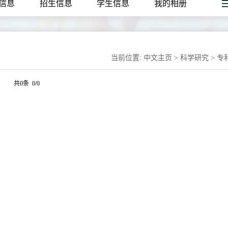
信息
招生信息
学生信息
我的相册
当前位置:
中文主页
>
科学研究
>
专
共0条 0/0