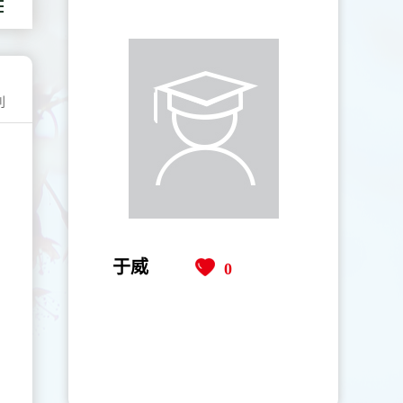
利
于威
0