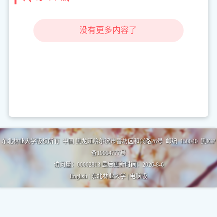
没有更多内容了
东北林业大学版权所有 中国 黑龙江哈尔滨市香坊区和兴路26号 邮编 150040 黑ICP
备19004777号
访问量：
00002813
最后更新时间：
2026
-
8
-
6
English
|
东北林业大学
|
电脑版