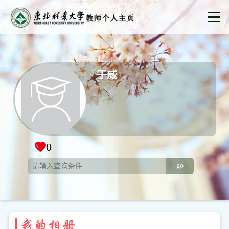
于威
0
go
我的相册