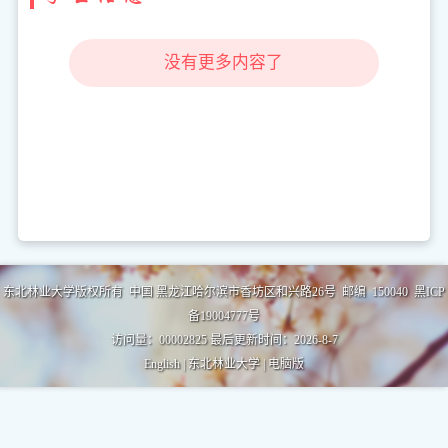
没有更多内容了
东北林业大学版权所有 中国 黑龙江哈尔滨市香坊区和兴路26号 邮编 150040 黑ICP
备19004777号
访问量：
00002825
最后更新时间：
2026
-
8
-
7
English
|
东北林业大学
|
电脑版