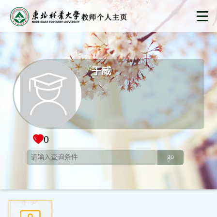
于威
0
go