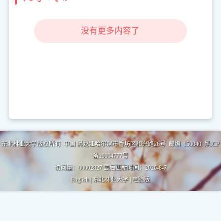
没有更多内容了
东北林业大学版权所有 中国 黑龙江哈尔滨市香坊区和兴路26号 邮编 150040 黑ICP
备19004777号
访问量：
00002827
最后更新时间：
2026
-
8
-
7
English
|
东北林业大学
|
电脑版