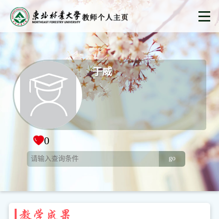
于威
0
go
教学成果