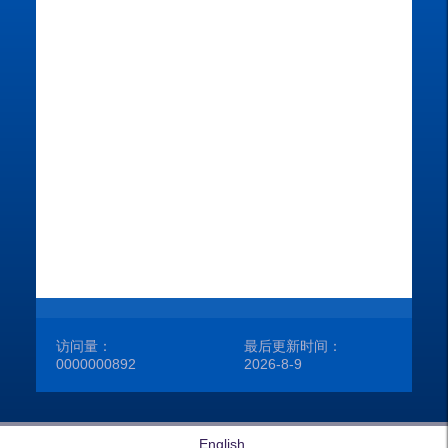
所
学
性
学
在
访问量：
最后更新时间：
0000000892
2026
-
8
-
9
English