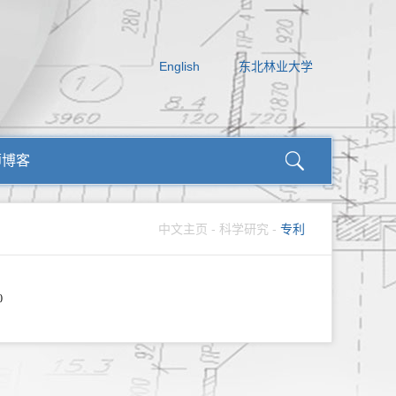
English
东北林业大学
师博客
中文主页
-
科学研究
-
专利
0