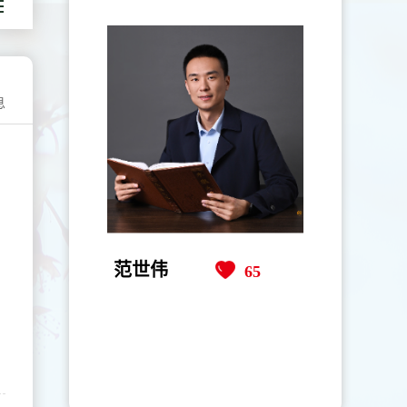
息
范世伟
65