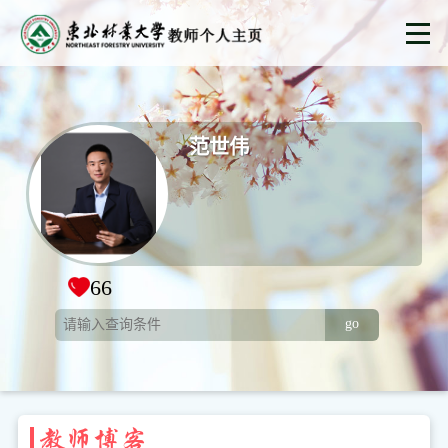
范世伟
66
go
教师博客