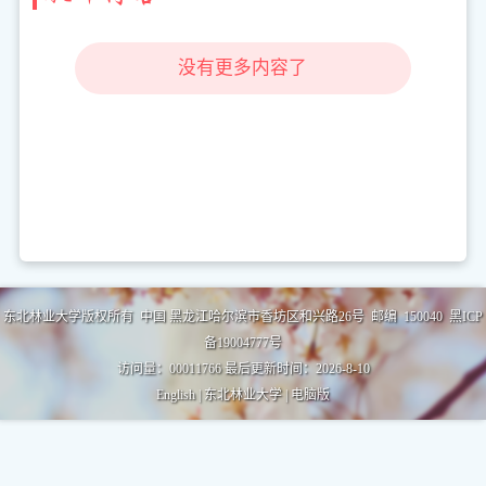
没有更多内容了
东北林业大学版权所有 中国 黑龙江哈尔滨市香坊区和兴路26号 邮编 150040 黑ICP
备19004777号
访问量：
00011766
最后更新时间：
2026
-
8
-
10
English
|
东北林业大学
|
电脑版