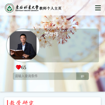
范世伟
65
go
教学研究