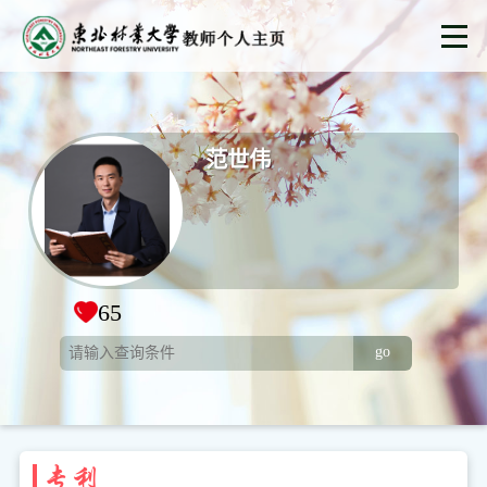
范世伟
65
go
专利