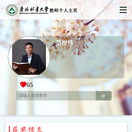
范世伟
65
go
获奖信息