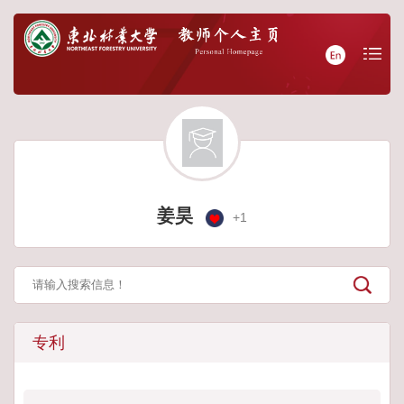
姜昊
+
1
专利