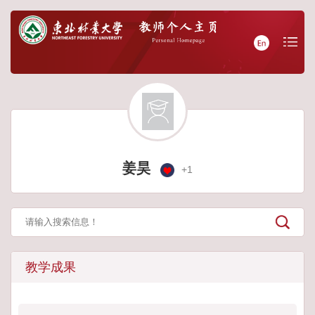
姜昊
+
1
教学成果