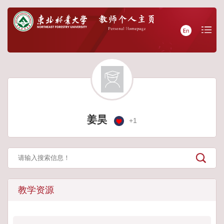
姜昊
+
1
教学资源