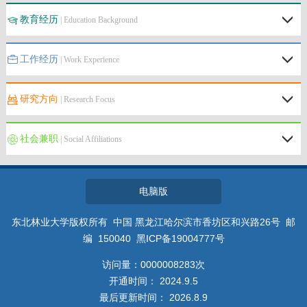
教育经历
| Education Background
工作经历
| Work Experience
研究方向
| Research Focus
社会兼职
| Social Affiliations
电脑版
东北林业大学版权所有 中国 黑龙江哈尔滨市香坊区和兴路26号 邮
编 150040 黑ICP备19004777号
访问量：
0000008283
次
开通时间：
2024
.
9
.
5
最后更新时间：
2026
.
8
.
9