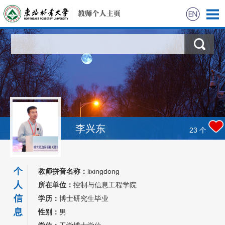
首页
科学研究
教学研究
获奖信息
李兴东
23
个
招生信息
个
教师拼音名称：
lixingdong
学生信息
人
所在单位：
控制与信息工程学院
信
学历：
博士研究生毕业
我的相册
息
性别：
男