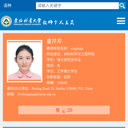
语种
夏芹芹
教师拼音名称：xiaqinqin
所在单位：材料科学与工程学院
学历：博士研究生毕业
性别：女
学位：工学博士学位
在职信息：在职
邮编：
150040
通讯/办公地址：
Hexing Road 26, Harbin 150040, P.R. China
邮箱：
2018xiaqinqin@nefu.edu.cn
20
赞