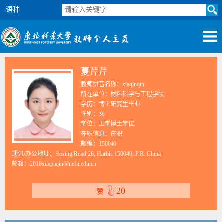
语种
夏芹芹
教师拼音名称：xiaqinqin
所在单位：材料科学与工程学院
学历：博士研究生毕业
性别：女
学位：工学博士学位
在职信息：在职
邮编：
150040
通讯/办公地址：
Hexing Road 26, Harbin 150040, P.R. China
邮箱：
2018xiaqinqin@nefu.edu.cn
20
赞