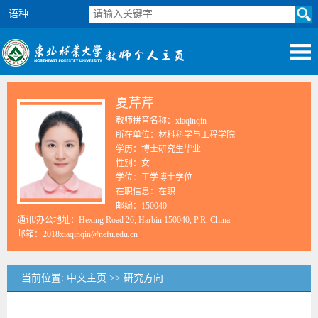
语种
夏芹芹
教师拼音名称：xiaqinqin
所在单位：材料科学与工程学院
学历：博士研究生毕业
性别：女
学位：工学博士学位
在职信息：在职
邮编：
150040
通讯/办公地址：
Hexing Road 26, Harbin 150040, P.R. China
邮箱：
2018xiaqinqin@nefu.edu.cn
当前位置:
中文主页
>> 研究方向