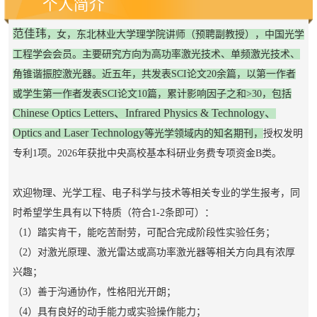
个人简介
范佳玮
，女，东北林业大学理学院讲师（预聘副教授），
中国光学
工程学会
会员。主要研究方向为高功率激光技术、单频激光技术、
角锥谐振腔激光器。
近五年，共发表
SCI
论文
20余
篇，以第一作者
或学生第一作者发表
SCI
论文
10
篇，
累计影响因子之和>
30
，包括
Chinese Optics Letters、
Infrared Physics & Technology、
Optics and Laser Technology
等光学领域内的知名期刊，
授权发明
专利1项。2026年获批中央高校基本科研业务费专项资金B类。
欢迎物理、光学工程、电子科学与技术等相关专业的学生报考，同
时希望学生具有以下特质（符合1-2条即可）：
（1）踏实肯干，能吃苦耐劳，可配合完成阶段性实验任务；
（2）对激光原理、激光雷达或高功率激光器等相关方向具有浓厚
兴趣；
（3）善于沟通协作，性格阳光开朗；
（4）具有良好的动手能力或实验操作能力；