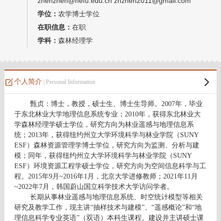
zhenzhen@nefu.edu.cn zhzhen2011@gmail.com
学位：
农学博士学位
在职信息：
在职
学科：
森林经理学
个人简介
| Personal Information
甄贞：
博士，教授，硕士生、博士生导师。
2007
年，毕业
于东北林业大学地理信息系统专业；
2010
年，获得东北林业大
学森林经理学硕士学位，研究方向为林业遥感与地理信息系
统；
2013
年，获得纽约州立大学环境科学与林业学院（
SUNY
ESF
）森林资源管理学博士学位
，研究方向为监测、分析与建
模；同年，获得纽约州立大学环境科学与林业学院（
SUNY
ESF
）环境资源工程学硕士学位，
研究方向为空间信息科学与工
程。
2015
年
9
月
~2016
年
1
月，北京大学进修教师；
2021
年
11
月
~2022
年
7
月，韩国蔚山国立科学技术大学访问学者。
长期从事林业遥感与地理信息系统、时空统计模型等相关
研究及教学工作
，现主讲“抽样技术与建模”、“遥感概论”和“地
理信息科学专业英语”（双语）本科生课程。建设并主讲硕士课