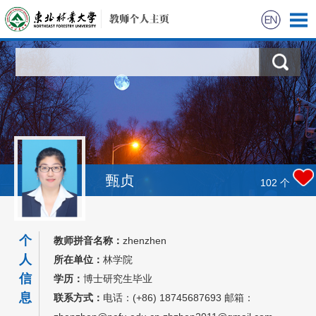
首页
森林之声科研团队
科学研究
获奖信息
甄贞
102
个
学生信息
个
教师拼音名称：
zhenzhen
招生信息
人
所在单位：
林学院
信
学历：
博士研究生毕业
息
联系方式：
电话：(+86) 18745687693 邮箱：