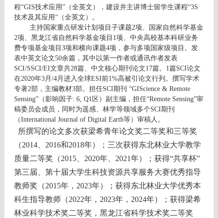
程“
GIS
技术应用”（全英文），建设并主讲博士留学生课程
“3S
技术及其应用
”
（全英文）。
主持国家重点研发计划项目子课题
2
项、国家自然科学基金
2
项
、黑龙江省自然科学基金项目
1
项、中央高校基本科研业务
费专项基金项目
3
项和横向课题
4
项
，参与多项国家级项目。发
表中英文论文
50
余篇，其中以第一作者或通讯作者发表
SCI/SSCI/EI
文章共
28
篇、中文核心期刊论文
17
篇。
1
篇
SCI
论文
在
2020
年
3
月
/4
月进入全球
ESI
前
1%
高被引论文行列。撰写学术
专著
2
部，主编教材
3
部。担任
SCI
期刊
“GIScience & Remote
Sensing”
（影响因子
: 6, Q1
区）副主编
，担任“
Remote Sensing
”审
稿委员会成员，同时为遥感、林学等领域多个
SCI
期刊
（
International Journal of Digital Earth
等）审稿人。
所撰写的论文多次获梁希青年论文奖二等奖和三等奖
（
2014
、
2016
和
2018
年）；三次获得东北林业大学教学
质量二等奖（
2015
、
2020
年、
2021
年）；获得“共享杯”
第三届、第十届大学生科技资源共享服务大赛优秀指导
教师奖（
2015
年，
2023
年）；获得东北林业大学优秀本
科生指导教师（
2022
年，
2023
年，
2024
年）；获得梁希
林业科学技术奖二等奖，黑龙江省科学技术奖二等奖