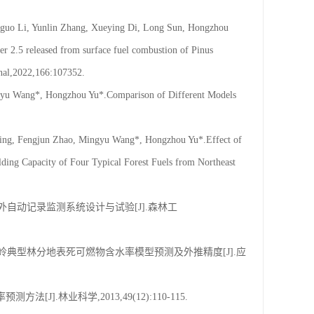
oguo Li, Yunlin Zhang, Xueying Di, Long Sun, Hongzhou
tter 2.5 released from surface fuel combustion of Pinus
onal,2022,166:107352.
ngyu Wang*, Hongzhou Yu*.Comparison of Different Models
Ning, Fengjun Zhao, Mingyu Wang*, Hongzhou Yu*.Effect of
ding Capacity of Four Typical Forest Fuels from Northeast
野外自动记录监测系统设计与试验[J].森林工
安岭典型林分地表死可燃物含水率模型预测及外推精度[J].应
.林业科学,2013,49(12):110-115.