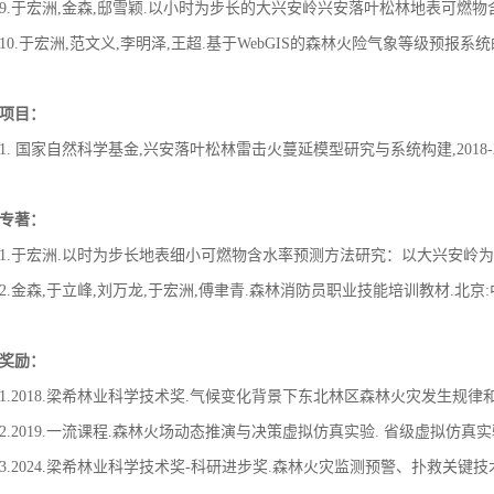
9.于宏洲,金森,邸雪颖.以小时为步长的大兴安岭兴安落叶松林地表可燃物含水率预测模型
10.于宏洲,范文义,李明泽,王超.基于WebGIS的森林火险气象等级预报系统的设计与实
项目：
1. 国家自然科学基金,兴安落叶松林雷击火蔓延模型研究与系统构建,2018-20
专著：
1.于宏洲.以时为步长地表细小可燃物含水率预测方法研究：以大兴安岭为例.
2.金森,于立峰,刘万龙,于宏洲,傅聿青.森林消防员职业技能培训教材.北京:中
奖励：
1.2018.梁希林业科学技术奖.气候变化背景下东北林区森林火灾发生规律和预防扑救
2.2019.一流课程.森林火场动态推演与决策虚拟仿真实验. 省级虚拟仿真
3.2024.梁希林业科学技术奖-科研进步奖.森林火灾监测预警、扑救关键技术与装备研