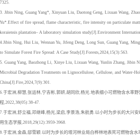
7325.
3. Jibin Ning, Guang Yang*, Xinyuan Liu, Daotong Geng, Lixuan Wang, Zha
Yu*.Effect of fire spread, flame characteristic, fire intensity on particulate ma
koraiensis plantation– A laboratory simulation study[J].Environment Internati
4.Jibin Ning, Hui Liu, Wennan Yu, Jifeng Deng, Long Sun, Guang Yang, Mi
to Simulate Forest Fire Spread: A Case Study[J].Forests,2024,15(3):563.
5. Guang Yang, Baozhong Li, Xinye Liu, Lixuan Wang, Yunlin Zhang, Jibin 
Microbial Degradation Treatments on Lignocellulose, Cellulose, and Water-Hol
China[J].Fire,2024,7(9):301.
6.于宏洲,柳慧,张运林,宁吉彬,郭妍,胡同欣,杨光.地表细小可燃物含水率
程,2022,38(05):38-47.
7.于宏洲,舒立福,邓继峰,杨光,梁启,李景浩,朱航勇.以小时为步长的大兴
用生态学报,2018,29(12):3959-3968.
8.于宏洲,金森,邸雪颖.以时为步长的塔河林业局白桦林地表死可燃物含水率预测方法[J]