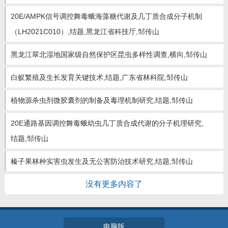
教师博客
20E/AMPK信号调控舞毒蛾海藻糖代谢及几丁质合成分子机制
（LH2021C010）,结题,黑龙江省科技厅,邹传山
黑龙江翠北湿地国家级自然保护区昆虫多样性调查,横向,邹传山
白蚁繁殖及生长发育关键技术,结题,广东省林科院,邹传山
植物源杀虫剂微胶囊剂的制备及毒理机制研究,结题,邹传山
20E通路基因调控舞毒蛾幼虫几丁质合成代谢的分子机理研究,
结题,邹传山
榛子果林种实害虫发生及无公害防治技术研究,结题,邹传山
没有更多内容了
电脑版