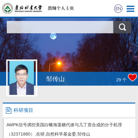
首页
科学研究
教学研究
获奖信息
邹传山
29
个
招生信息
学生信息
科研项目
我的相册
AMPK信号调控美国白蛾海藻糖代谢与几丁质合成的分子机理
（32371880）,在研,自然科学基金委,邹传山