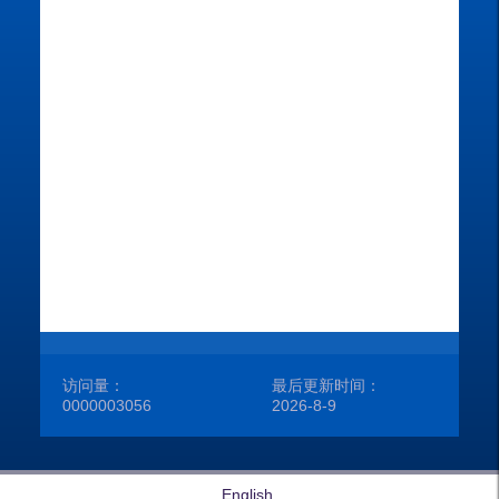
出
所
学
性
学
在
访问量：
最后更新时间：
0000003056
2026
-
8
-
9
English