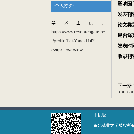
影响因
个人简介
发表刊
学术主页：
论文类
https://www.researchgate.ne
是否译
t/profile/Fei-Yang-114?
发表时
ev=prf_overview
收录刊
下一条
and car
手机版
东北林业大学版权所有 