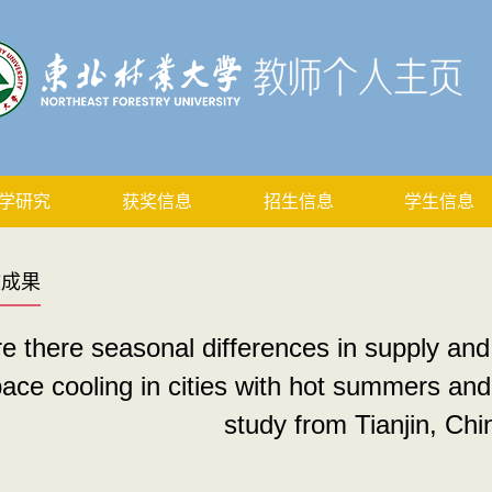
学研究
获奖信息
招生信息
学生信息
文成果
e there seasonal differences in supply an
ace cooling in cities with hot summers and
study from Tianjin, Chi