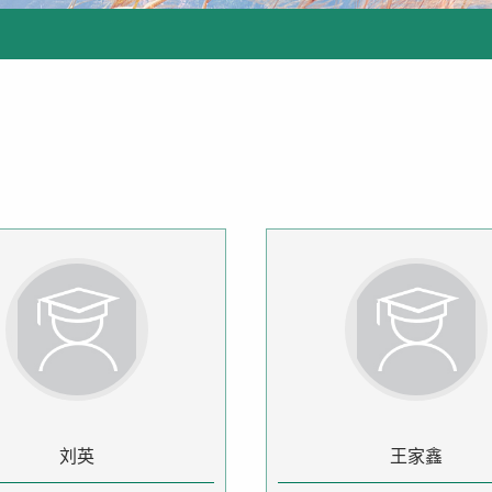
刘英
王家鑫