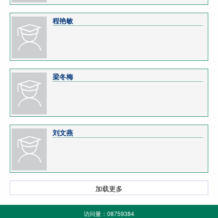
程艳敏
梁冬梅
刘文燕
加载更多
访问量：
08759384