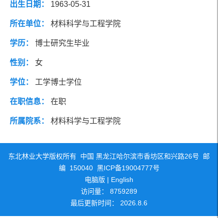
出生日期：
1963-05-31
社会兼职
研究方向
所在单位：
材料科学与工程学院
学历：
博士研究生毕业
团队成员
性别：
女
学位：
工学博士学位
在职信息：
在职
所属院系：
材料科学与工程学院
东北林业大学版权所有 中国 黑龙江哈尔滨市香坊区和兴路26号 邮
编 150040 黑ICP备19004777号
电脑版
|
English
访问量：
8759289
最后更新时间：
2026
.
8
.
6