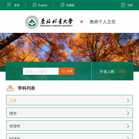
登录
English
电脑版
导航
教师个人主页
280
开通人数：
搜索
学科列表
工学
理学
管理学
经济学