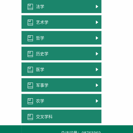
法学
艺术学
哲学
历史学
医学
军事学
农学
交叉学科
总访问量：
08763362