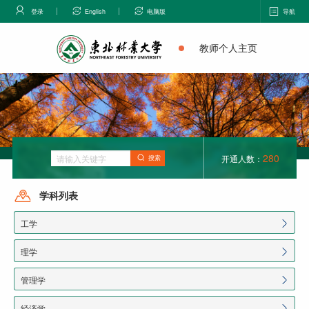
登录
English
电脑版
导航
教师个人主页
280
开通人数：
搜索
学科列表
工学
理学
管理学
经济学