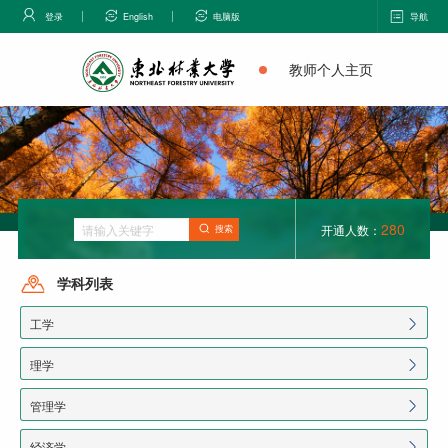
登录
English
电脑版
导航
教师个人主页
280
开通人数：
搜索
学科列表
工学
理学
管理学
经济学