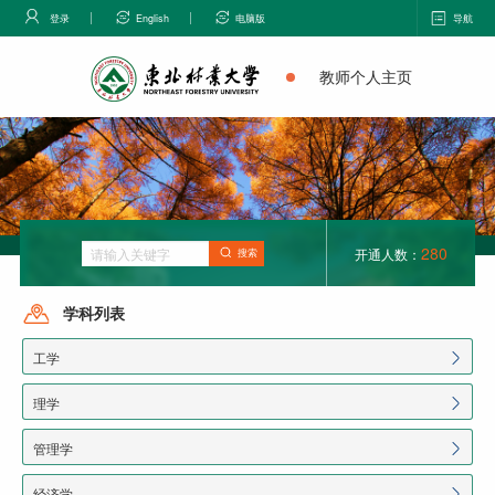
登录
English
电脑版
导航
教师个人主页
280
开通人数：
搜索
学科列表
工学
理学
管理学
经济学