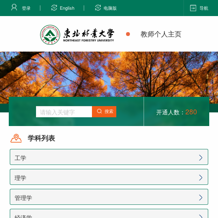
登录
English
电脑版
导航
教师个人主页
280
开通人数：
搜索
学科列表
工学
理学
管理学
经济学