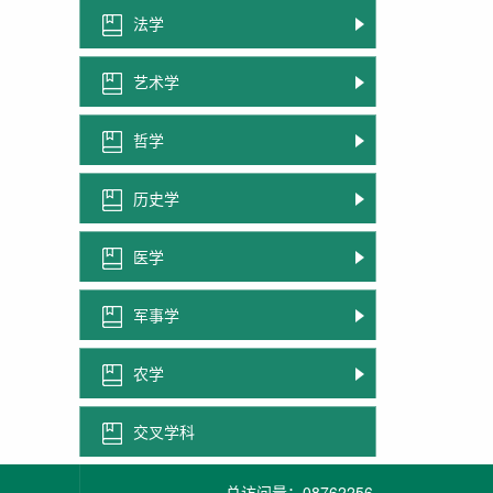
法学
艺术学
哲学
历史学
医学
军事学
农学
交叉学科
总访问量：
08762256