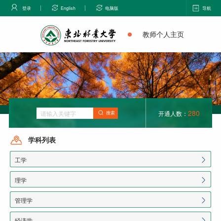
登录
English
电脑版
导航
教师个人主页
280
开通人数：
搜索
学科列表
工学
理学
管理学
经济学