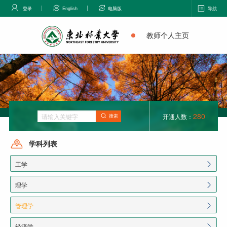
登录
English
电脑版
导航
教师个人主页
280
开通人数：
搜索
学科列表
工学
理学
管理学
经济学