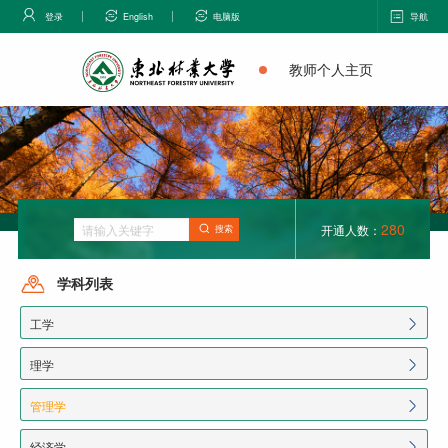
登录
English
电脑版
导航
教师个人主页
280
开通人数：
搜索
学科列表
工学
理学
管理学
经济学