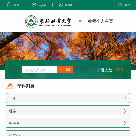
登录
English
电脑版
导航
教师个人主页
280
开通人数：
搜索
学科列表
工学
理学
管理学
经济学