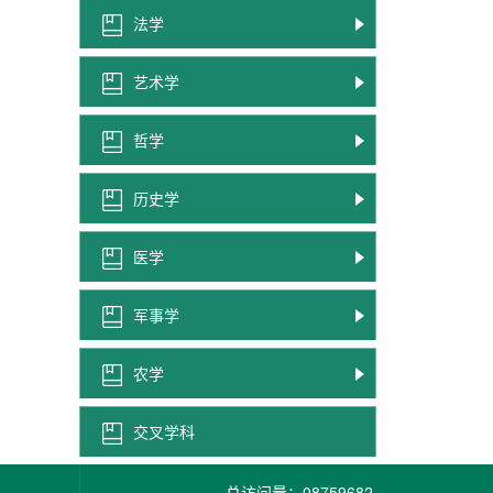
法学
艺术学
哲学
历史学
医学
军事学
农学
交叉学科
总访问量：
08759682