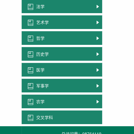
法学
艺术学
哲学
历史学
医学
军事学
农学
交叉学科
总访问量：
08764119