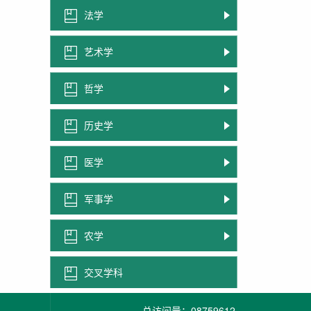
法学
艺术学
哲学
历史学
医学
军事学
农学
交叉学科
总访问量：
08759612