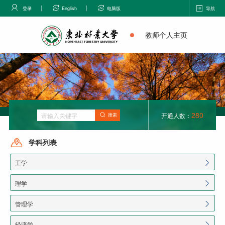
登录
English
电脑版
导航
教师个人主页
280
开通人数：
搜索
学科列表
工学
理学
管理学
经济学