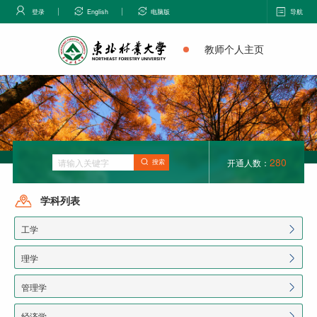
登录
English
电脑版
导航
教师个人主页
280
开通人数：
搜索
学科列表
工学
理学
管理学
经济学