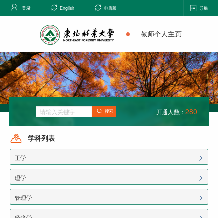
登录
English
电脑版
导航
教师个人主页
280
开通人数：
搜索
学科列表
工学
理学
管理学
经济学