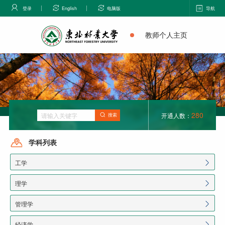
登录
English
电脑版
导航
教师个人主页
280
开通人数：
搜索
学科列表
工学
理学
管理学
经济学