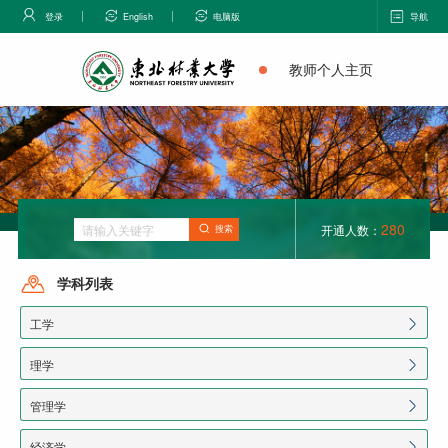
登录
English
电脑版
导航
教师个人主页
280
开通人数：
搜索
学科列表
工学
理学
管理学
经济学